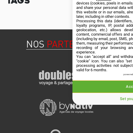
Tags
devices (cookies, pixels in emails,
and share your personal data wit
this website or in our emails, al
later, including in other contexts.
Processing this data (identifier
loyalty programs, IP, postal ad
geolocation, etc.) allows deve
content, commercial offers and 
(including by email, post, SMS, ph
NOS
PARTENAIRES
them, measuring their performanc
recording of your browsing an
experience.
You can "accept all" and withdr
"cookie" icon
. You can also "set
processing activities not subje
valid for 6 months.
powered
Acc
Set yo