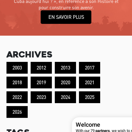
Cuba aujourd’hui ? », en référence à son Histoire et
pour construire son avenir.
EN SAVOIR PLUS
Archives
2003
2012
2013
2017
2018
2019
2020
2021
2022
2023
2024
2025
2026
Welcome
With our 79
partners
, we wish to 