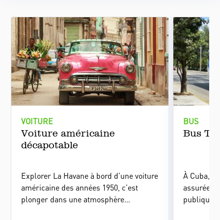
VOITURE
BUS
Voiture américaine
Bus T3
décapotable
Explorer La Havane à bord d’une voiture
À Cuba, la
américaine des années 1950, c’est
assurée pa
plonger dans une atmosphère
publiques.
inoubliable où histoire et modernité se
recommandé