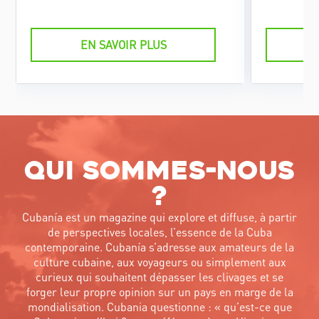
rencontrent. Restaurées avec soin et
capacité e
conduites par des professionnels
transferts
aguerris, en général le propriétaire et
les circuit
EN SAVOIR PLUS
mécanicien, ces voitures
confort et 
emblématiques offrent une expérience
soit pas r
confortable et sécurisée. Une balade en
qu’ailleurs
décapotable qui permet d’admirer
sûrs.
l’architecture, la végétation et
l’ambiance vivante de la capitale
cubaine.
Qui sommes-nous
?
Cubanía est un magazine qui explore et diffuse, à partir
de perspectives locales, l’essence de la Cuba
contemporaine. Cubanía s’adresse aux amateurs de la
culture cubaine, aux voyageurs ou simplement aux
curieux qui souhaitent dépasser les clivages et se
forger leur propre opinion sur un pays en marge de la
mondialisation. Cubania questionne : « qu’est-ce que