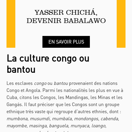
YASSER CHICHÁ,
DEVENIR BABALAWO
EN SAVOIR PLUS
La culture congo ou
bantou
Les esclaves
congo
ou
bantou
provenaient des nations
Congo et Angola. Parmi les nationalités les plus en vue à
Cuba, citons les C
ongos
, les M
andingas
, les M
inas
et les
Gangás
. Il faut préciser que les C
ongos
sont un groupe
ethnique très vaste qui regroupe d’autres ethnies, dont :
mumbona, musumdi, mumbala, mondongos, cabenda,
mayombe, masinga, banguela, munyaca, loango,