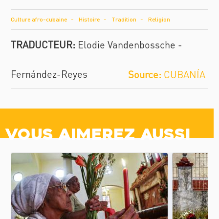
Culture afro-cubaine
Histoire
Tradition
Religion
TRADUCTEUR:
Elodie Vandenbossche
-
Fernández-Reyes
CUBANÍA
Vous aimerez aussi