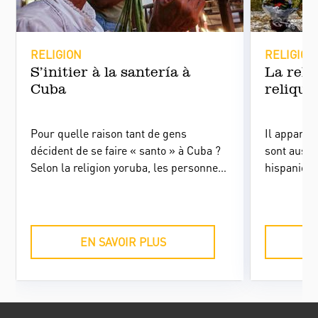
RELIGION
RELIGION
S’initier à la santería à
La reli
Cuba
relique
Pour quelle raison tant de gens
Il apparaît
décident de se faire « santo » à Cuba ?
sont aussi
Selon la religion yoruba, les personnes
hispanique
qui embrassent la santería s’assurent
l’identité 
une protection spirituelle dans leur vie
article d'I
quotidienne.
Études soc
recherche 
EN SAVOIR PLUS
Cuba, Jorg
explique l'
religion à