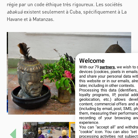
régie par un code éthique très rigoureux. Les sociétés
abakuá
existent seulement à Cuba, spécifiquement à La
Havane et à Matanzas.
Welcome
With our 79
partners
, we wish to 
devices (cookies, pixels in emails,
and share your personal data wit
this website or in our emails, al
later, including in other contexts.
Processing this data (identifier
loyalty programs, IP, postal ad
geolocation, etc.) allows deve
content, commercial offers and 
(including by email, post, SMS, ph
them, measuring their performanc
recording of your browsing an
experience.
You can "accept all" and withdr
"cookie" icon
. You can also "set
processing activities not subje