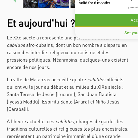
Anterior
Sigui
valid for 6 months.
powered
Acc
Et aujourd'hui ?
Set yo
Le XXe siècle a représenté une période de déclin des
cabildos
afro‑cubains, dont un bon nombre a disparu en
raison des interdits religieux, du racisme et des
pressions politiques. Néanmoins, quelques-uns existent
encore de nos jours.
La ville de Matanzas accueille quatre
cabildos
officiels
qui ont vu le jour au début et au milieu du XIXe siècle :
Santa Teresa de Jesús (
Lucumi
), San Juan Bautista
(
Iyessá Moddú
), Espíritu Santo (
Arara
) et Niño Jesús
(
Carabali
).
À l’heure actuelle, ces
cabildos
, chargés de garder les
traditions culturelles et religieuses les plus ancestrales,