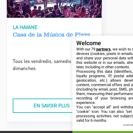
LA HAVANE
Casa de la Música de Plaza
Welcome
With our 79
partners
, we wish to 
devices (cookies, pixels in emails,
and share your personal data wit
Tous les vendredis, samedis et
this website or in our emails, al
later, including in other contexts.
dimanches
Processing this data (identifier
loyalty programs, IP, postal ad
geolocation, etc.) allows deve
content, commercial offers and 
(including by email, post, SMS, ph
them, measuring their performanc
recording of your browsing an
experience.
EN SAVOIR PLUS
You can "accept all" and withdr
"cookie" icon
. You can also "set
processing activities not subje
valid for 6 months.
powered