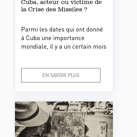
Cuba, acteur ou victime de
Burton, ces entreprises
la Crise des Missiles ?
américaines de Cuba avant
1959 demandent des comptes
à La Havane.
Parmi les dates qui ont donné
à Cuba une importance
mondiale, il y a un certain mois
d'octobre 1962. Voici le récit de
l’épisode qui a mis la grande
île au coeur d’une des crises
EN SAVOIR PLUS
internationales les plus
sérieuses de l’histoire
contemporaine…