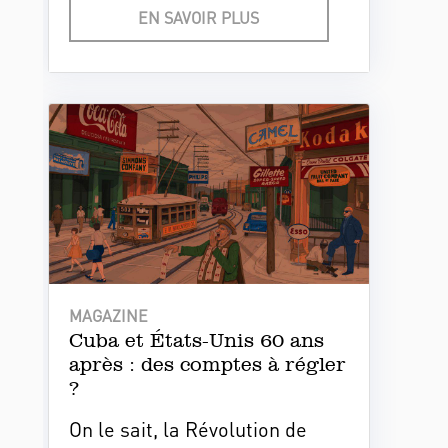
amenés à l’île caribéenne pour
EN SAVOIR PLUS
être soignés.
MAGAZINE
Cuba et États-Unis 60 ans
après : des comptes à régler
?
On le sait, la Révolution de