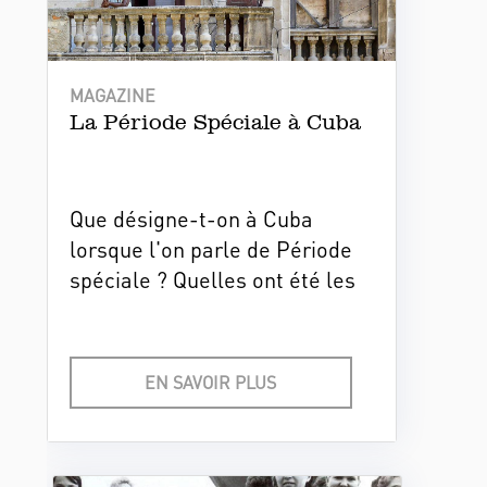
MAGAZINE
La Période Spéciale à Cuba
Que désigne-t-on à Cuba
lorsque l'on parle de Période
spéciale ? Quelles ont été les
années les plus difficiles de
cette crise économique ?
Comment les familles
EN SAVOIR PLUS
cubaines ont-elles réussi à la
surmonter ?