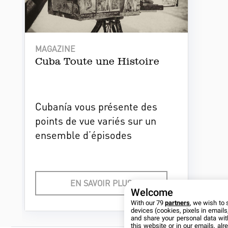
MAGAZINE
Cuba Toute une Histoire
Cubanía vous présente des
points de vue variés sur un
ensemble d’épisodes
historiques, les célèbres
comme les oubliés, pour tous
les curieux qui souhaitent
EN SAVOIR PLUS
comprendre la Cuba
Welcome
With our 79
partners
, we wish to 
contemporaine en explorant
devices (cookies, pixels in emails,
son passé…
and share your personal data wit
this website or in our emails, al