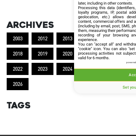
later, including in other contexts.
Processing this data (identifier
loyalty programs, IP, postal ad
geolocation, etc.) allows deve
content, commercial offers and 
Archives
(including by email, post, SMS, ph
them, measuring their performanc
recording of your browsing an
2003
2012
2013
2017
experience.
You can "accept all" and withdr
"cookie" icon
. You can also "set
2018
2019
2020
2021
processing activities not subje
valid for 6 months.
powered
2022
2023
2024
2025
Acc
2026
Set yo
Tags