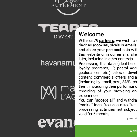
Welcome
With our 79
partners
, we wish to 
devices (cookies, pixels in emails,
and share your personal data wit
this website or in our emails, al
later, including in other contexts.
Processing this data (identifier
loyalty programs, IP, postal ad
geolocation, etc.) allows deve
content, commercial offers and 
(including by email, post, SMS, ph
them, measuring their performanc
recording of your browsing an
experience.
You can "accept all" and withdr
"cookie" icon
. You can also "set
processing activities not subje
valid for 6 months.
powered
Acc