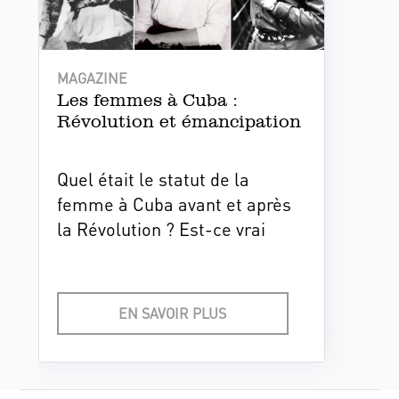
MAGAZINE
Les femmes à Cuba :
Révolution et émancipation
Quel était le statut de la
femme à Cuba avant et après
la Révolution ? Est-ce vrai
qu'elles ont aussi participé à la
guérilla ? Ont-elles finalement
réussi à mettre un terme aux
EN SAVOIR PLUS
préjugés et aux stéréotypes
culturels, même entre les
barbudos ?