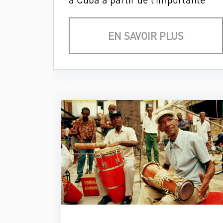
immigration de 1847, avec
l'embauche de coolies qui
EN SAVOIR PLUS
venaient travailler dans les
plantations de cannes à sucre.
Pendant des décennies, le
quartier chinois de La Havane
était le quartier chinois le plus
important d'Amérique Latine. Un
article de la revue cubaine
Catauro revient sur l'histoire des
Chinois à Cuba.