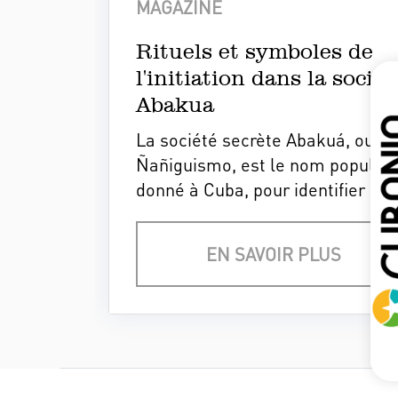
MAGAZINE
Rituels et symboles de
l'initiation dans la sociét
Abakua
La société secrète Abakuá, ou
Ñañiguismo, est le nom populair
donné à Cuba, pour identifier cet
société secrète masculine, uniq
en son genre dans les Amérique
EN SAVOIR PLUS