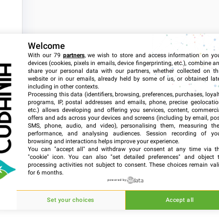
é
Welcome
With our 79
partners
, we wish to store and access information on yo
devices (cookies, pixels in emails, device fingerprinting, etc.), combine a
share your personal data with our partners, whether collected on th
website or in our emails, already held by some of us, or obtained late
including in other contexts.
e,
Processing this data (identifiers, browsing, preferences, purchases, loyal
te
programs, IP, postal addresses and emails, phone, precise geolocatio
etc.) allows developing and offering you services, content, commerci
ue
offers and ads across your devices and screens (including by email, pos
SMS, phone, audio, and video), personalising them, measuring the
s.
performance, and analysing audiences. Session recording of yo
browsing and interactions helps improve your experience.
You can "accept all" and withdraw your consent at any time via t
"cookie" icon
. You can also "set detailed preferences" and object 
processing activities not subject to consent. These choices remain val
for 6 months.
powered by
Set your choices
Accept all