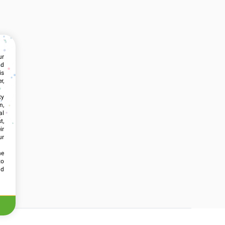
ur
nd
is
r,
ty
n,
al
t,
ir
ur
he
to
id