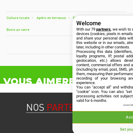
Culture locale
Apéro en terrasse
En famille
Se restaurer
Welcome
With our 79
partners
, we wish to 
Boire un verre
devices (cookies, pixels in emails,
and share your personal data wit
this website or in our emails, al
CUBANÍA
later, including in other contexts.
Processing this data (identifier
loyalty programs, IP, postal ad
geolocation, etc.) allows deve
content, commercial offers and 
(including by email, post, SMS, ph
them, measuring their performanc
Vous aimerez aussi
recording of your browsing an
experience.
You can "accept all" and withdr
"cookie" icon
. You can also "set
processing activities not subje
valid for 6 months.
NOS
PARTENAIRES
powered
Acc
Set yo