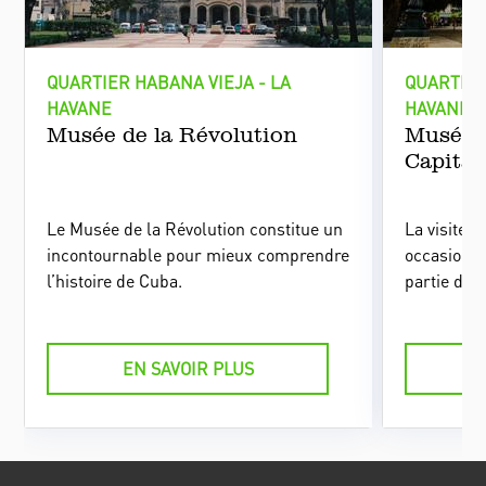
QUARTIER HABANA VIEJA - LA
QUARTIER
HAVANE
HAVANE
Musée de la Révolution
Musée d
Capita
Le Musée de la Révolution constitue un
La visite 
incontournable pour mieux comprendre
occasion 
l’histoire de Cuba.
partie de l
particulie
habitants.
EN SAVOIR PLUS