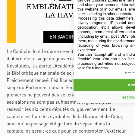
devices (cookies, pixels in emails,
EMBLÉMATIQUES DE
and share your personal data wit
this website or in our emails, al
LA HAVANE
later, including in other contexts.
Processing this data (identifier
loyalty programs, IP, postal ad
geolocation, etc.) allows deve
content, commercial offers and 
EN SAVOIR PLUS
(including by email, post, SMS, ph
them, measuring their performanc
recording of your browsing an
experience.
Le Capitole dont le dôme se voit à des kilomètres, a
You can "accept all" and withdr
d’abord été le siège du gouvernement puis, après la
"cookie" icon
. You can also "set
processing activities not subje
Révolution, il a abrité l’Académie des sciences de Cuba et
valid for 6 months.
la Bibliothèque nationale de sciences et de technologie.
powered
Fraîchement rénové, l’édifice accueille aujourd’hui le
Acc
siège du Parlement cubain. Seul bémol : les sessions
plénières ne peuvent pas se tenir dans ce bâtiment car
Set yo
ses salons ne sont pas suffisamment grands pour
recevoir les six cents députés du gouvernement. Le
capitole est l'un des symboles de la Havane et de Cuba,
ainsi qu'un passage obligé lors du séjour dans la
capitale, ne serait-ce que pour en contempler l'extérieur