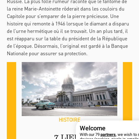
Russie. La plus folle rumeur raconte que le fantôme de
la reine Marie-Antoinette rôderait dans les couloirs du
Capitole pour s’emparer de la pierre précieuse. Une
histoire qui remonte à 1946 lorsque le diamant a disparu
de l’urne hermétique où il se trouvait. Un an plus tard, il
est réapparu sur la table du président de la République
de l’époque. Désormais, l’original est gardé à la Banque
Nationale pour assurer sa protection.
HISTOIRE
Welcome
With our 79
partners
, we wish to 
7 LIEUX