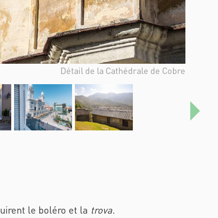
Danseuse de la Tumba francesa
Siguie
uirent le boléro et la
trova
.