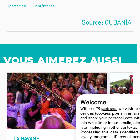
Spectacles
Conférences
CUBANÍA
Vous aimerez aussi
Welcome
With our 79
partners
, we wish to 
devices (cookies, pixels in emails,
and share your personal data wit
this website or in our emails, al
later, including in other contexts.
Processing this data (identifier
loyalty programs, IP, postal ad
LA HAVANE
SANTIAGO