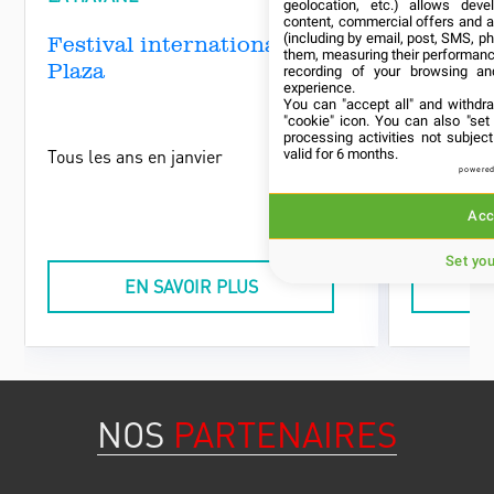
geolocation, etc.) allows deve
content, commercial offers and 
(including by email, post, SMS, ph
Festival international Jazz
Festiva
them, measuring their performanc
Plaza
recording of your browsing an
experience.
You can "accept all" and withdr
"cookie" icon
. You can also "set
processing activities not subje
Tous les ans en janvier
Tous les an
valid for 6 months.
powered
Acc
Set yo
EN SAVOIR PLUS
NOS
PARTENAIRES