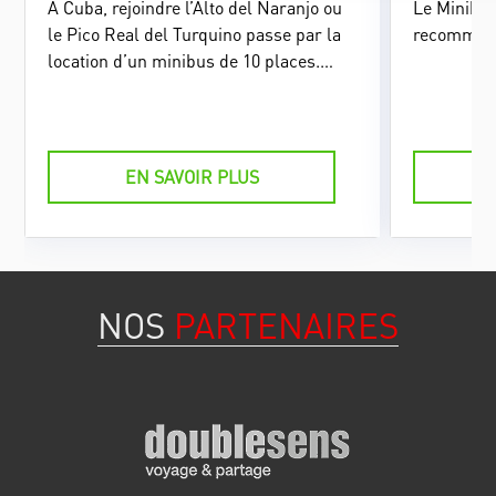
À Cuba, rejoindre l’Alto del Naranjo ou
Le Minibus
le Pico Real del Turquino passe par la
recommandé
location d’un minibus de 10 places.
Gérés exclusivement par une
entreprises publiques, ces véhicules
sont obligatoires sur certains tronçons
de route jugés inaptes aux véhicules
EN SAVOIR PLUS
classiques. Ils sont fiables, bien
entretenus et sûrs.
NOS
PARTENAIRES