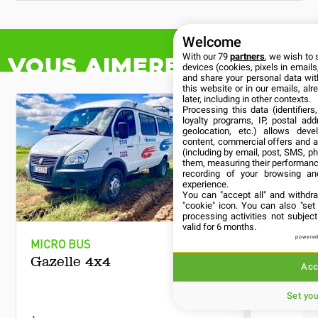
Welcome
With our 79
partners
, we wish to 
Vous aimerez aussi
devices (cookies, pixels in emails,
and share your personal data wit
this website or in our emails, al
later, including in other contexts.
Processing this data (identifier
loyalty programs, IP, postal ad
geolocation, etc.) allows deve
content, commercial offers and 
(including by email, post, SMS, ph
them, measuring their performanc
recording of your browsing an
experience.
You can "accept all" and withdr
"cookie" icon
. You can also "set
processing activities not subje
valid for 6 months.
powered
MICRO BUS
MICRO B
Gazelle 4x4
Microb
Acc
Set yo