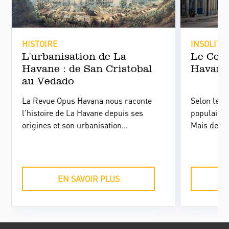
HISTOIRE
INSOLITE
L'urbanisation de La
Le Cerr
Havane : de San Cristobal
Havane
au Vedado
La Revue Opus Havana nous raconte
Selon le r
l'histoire de La Havane depuis ses
populaire c
origines et son urbanisation
Mais de que
progressive. De la Vieille Ville, autrefois
ce quartie
"San Cristobal de La Habana", la ville
Havane, so
s'étend progressivement vers les forêts
tourisme, s
"interdites" du Vedado.
dans l’hist
EN SAVOIR PLUS
cubaine ? 
invite à le