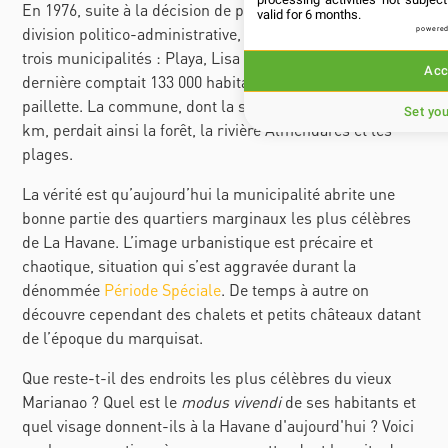
En 1976, suite à la décision de procéder à une nouvelle
valid for 6 months.
division politico-administrative, Marianao est divisée en
powered
trois municipalités : Playa, Lisa et Marianao. Cette
Acc
dernière comptait 133 000 habitants et pas une seule
paillette. La commune, dont la surface a été réduite à 22
Set yo
km, perdait ainsi la forêt, la rivière Almendares et les
plages.
La vérité est qu’aujourd’hui la municipalité abrite une
bonne partie des quartiers marginaux les plus célèbres
de La Havane. L’image urbanistique est précaire et
chaotique, situation qui s’est aggravée durant la
dénommée
Période Spéciale
. De temps à autre on
découvre cependant des chalets et petits châteaux datant
de l’époque du marquisat.
Que reste-t-il des endroits les plus célèbres du vieux
Marianao ? Quel est le
modus vivendi
de ses habitants et
quel visage donnent-ils à la Havane d'aujourd'hui ? Voici