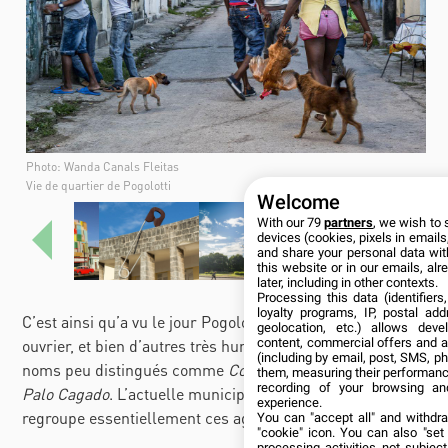
Photo: Wanda Canals Fleitas
Vie de quartier de Pogolotti
Welcome
With our 79
partners
, we wish to 
devices (cookies, pixels in emails,
Anterior
Sigui
and share your personal data wit
this website or in our emails, al
later, including in other contexts.
Processing this data (identifier
loyalty programs, IP, postal ad
C’est ainsi qu’a vu le jour Pogolotti, le premier quartier
geolocation, etc.) allows deve
content, commercial offers and 
ouvrier, et bien d’autres très humbles qui portaient des
(including by email, post, SMS, ph
noms peu distingués comme
Coco Solo, Palenque
ou
them, measuring their performanc
recording of your browsing an
Palo Cagado
. L’actuelle municipalité de Marianao
experience.
regroupe essentiellement ces agglomérations.
You can "accept all" and withdr
"cookie" icon
. You can also "set
processing activities not subje