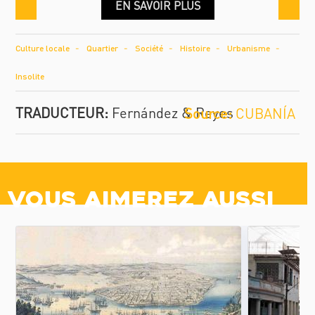
EN SAVOIR PLUS
Culture locale
Quartier
Société
Histoire
Urbanisme
Insolite
TRADUCTEUR:
Fernández & Reyes
CUBANÍA
Vous aimerez aussi