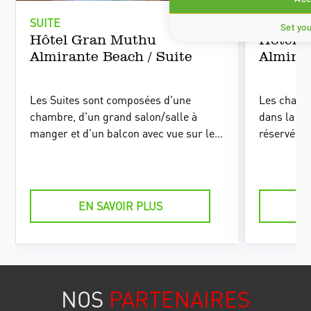
SUITE
SUITE
Set yo
Hôtel Gran Muthu
Hôtel 
Almirante Beach / Suite
Almiran
Les Suites sont composées d'une
Les chambr
chambre, d'un grand salon/salle à
dans la zon
manger et d'un balcon avec vue sur les
réservée a
jardins, la mer et la piscine de l'hôtel.
d'une cham
manger et 
jardins, la
EN SAVOIR PLUS
NOS
PARTENAIRES