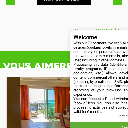
CUBANÍA
Welcome
With our 79
partners
, we wish to 
devices (cookies, pixels in emails,
and share your personal data wit
this website or in our emails, al
later, including in other contexts.
Vous aimerez aussi
Processing this data (identifier
loyalty programs, IP, postal ad
geolocation, etc.) allows deve
content, commercial offers and 
(including by email, post, SMS, ph
them, measuring their performanc
recording of your browsing an
experience.
You can "accept all" and withdr
"cookie" icon
. You can also "set
processing activities not subje
valid for 6 months.
powered
Acc