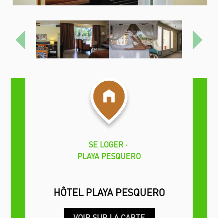
Précédent
Proch
SE LOGER
PLAYA PESQUERO
HÔTEL PLAYA PESQUERO
VOIR SUR LA CARTE