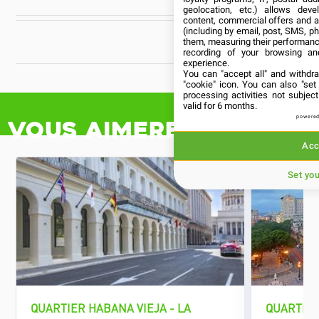
geolocation, etc.) allows deve
content, commercial offers and 
(including by email, post, SMS, ph
CUBANÍA
them, measuring their performanc
recording of your browsing an
experience.
You can "accept all" and withdr
"cookie" icon
. You can also "set
processing activities not subje
valid for 6 months.
powered
Vous aimerez aussi
Acc
Set yo
QUARTIER HABANA VIEJA - LA
QUARTIER