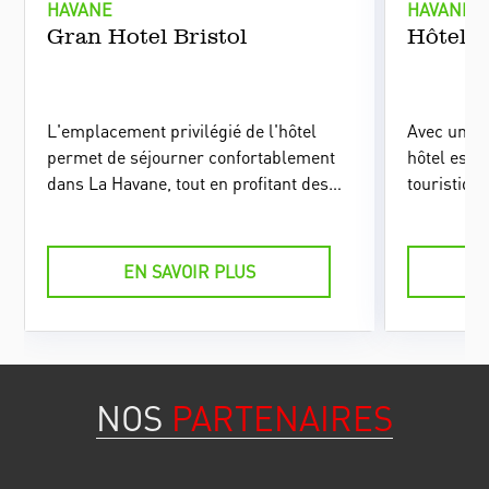
HAVANE
HAVANE
Gran Hotel Bristol
Hôtel P
L'emplacement privilégié de l'hôtel
Avec un em
permet de séjourner confortablement
hôtel est 
dans La Havane, tout en profitant des
touristiqu
attraits du centre historique.
comme le B
le Grand T
Havane.
EN SAVOIR PLUS
NOS
PARTENAIRES