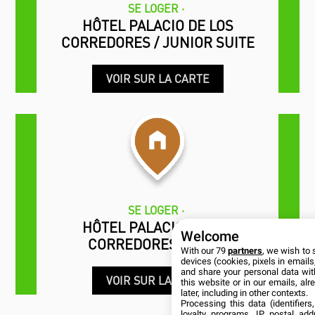
SE LOGER
HÔTEL PALACIO DE LOS
CORREDORES / JUNIOR SUITE
VOIR SUR LA CARTE
SE LOGER
HÔTEL PALACIO DE LOS
Welcome
CORREDORES / SUITE
With our 79
partners
, we wish to 
devices (cookies, pixels in emails,
and share your personal data wit
VOIR SUR LA CARTE
this website or in our emails, al
later, including in other contexts.
Processing this data (identifier
loyalty programs, IP, postal ad