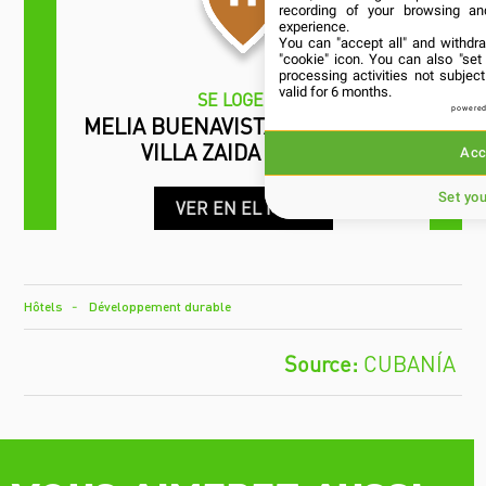
recording of your browsing an
experience.
You can "accept all" and withdr
"cookie" icon
. You can also "set
processing activities not subje
valid for 6 months.
SE LOGER
powered
MELIA BUENAVISTA / THE LEVEL
VILLA ZAIDA DEL RIO
Acc
Set yo
VER EN EL MAPA
Hôtels
Développement durable
CUBANÍA