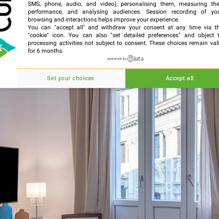
SMS, phone, audio, and video), personalising them, measuring the
performance, and analysing audiences. Session recording of yo
browsing and interactions helps improve your experience.
You can "accept all" and withdraw your consent at any time via t
"cookie" icon
. You can also "set detailed preferences" and object 
processing activities not subject to consent. These choices remain val
for 6 months.
powered by
Set your choices
Accept all