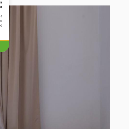
ir
ur
he
to
id