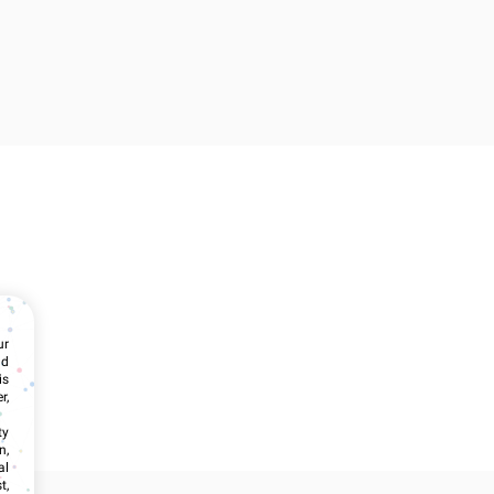
ur
nd
is
r,
ty
n,
al
t,