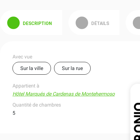
DESCRIPTION
DÉTAILS
Avec vue
Sur la ville
Sur la rue
Appartient à
Hôtel Marqués de Cardenas de Montehermoso
Quantité de chambres
5