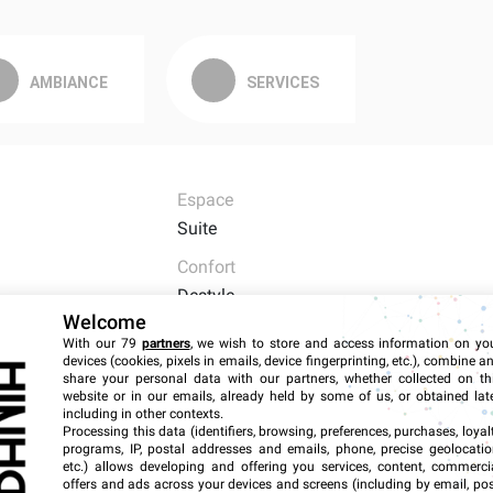
AMBIANCE
SERVICES
Espace
Suite
Confort
Destyle
Welcome
Superficie
With our 79
partners
, we wish to store and access information on yo
51m² - 56m²
devices (cookies, pixels in emails, device fingerprinting, etc.), combine a
share your personal data with our partners, whether collected on th
website or in our emails, already held by some of us, or obtained late
including in other contexts.
Processing this data (identifiers, browsing, preferences, purchases, loyal
programs, IP, postal addresses and emails, phone, precise geolocatio
etc.) allows developing and offering you services, content, commerci
offers and ads across your devices and screens (including by email, pos