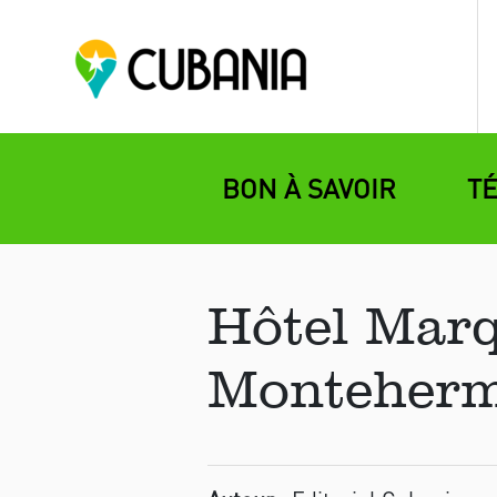
BON À SAVOIR
T
Hôtel Marq
Montehermo