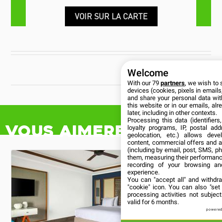
VOIR SUR LA CARTE
CUBANÍA
Welcome
With our 79
partners
, we wish to 
devices (cookies, pixels in emails,
and share your personal data wit
this website or in our emails, al
later, including in other contexts.
Processing this data (identifier
Vous aimerez aussi
loyalty programs, IP, postal ad
geolocation, etc.) allows deve
content, commercial offers and 
(including by email, post, SMS, ph
them, measuring their performanc
recording of your browsing an
experience.
You can "accept all" and withdr
"cookie" icon
. You can also "set
processing activities not subje
valid for 6 months.
powered