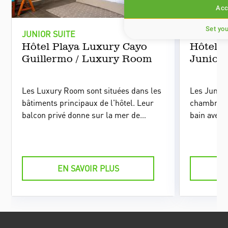
Acc
Set yo
JUNIOR SUITE
JUNIOR S
Hôtel Playa Luxury Cayo
Hôtel P
Guillermo / Luxury Room
Junior 
Les Luxury Room sont situées dans les
Les Junior
bâtiments principaux de l'hôtel. Leur
chambre av
balcon privé donne sur la mer de
bain avec 
manière partielle ou directe.
un dressin
Spacieuses, leurs dimensions
les jardins
correspondent à celles d'une Junior
mer turquo
Suite.
EN SAVOIR PLUS