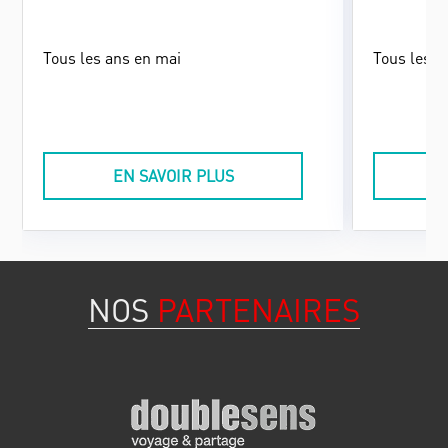
Tous les ans en mai
Tous les a
EN SAVOIR PLUS
NOS
PARTENAIRES