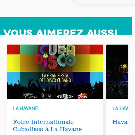
Vous aimerez aussi
LA HAVANE
LA HAVAN
Foire Internationale
Havana
Cubadisco à La Havane