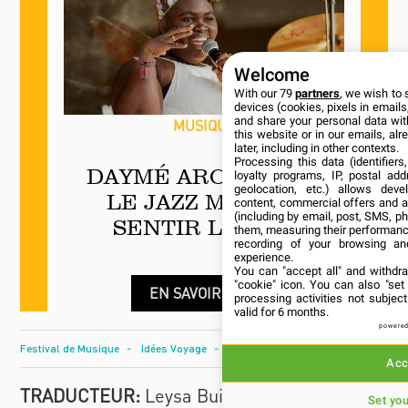
Welcome
With our 79
partners
, we wish to 
devices (cookies, pixels in emails,
and share your personal data wit
MUSIQUE
this website or in our emails, al
later, including in other contexts.
Processing this data (identifier
DAYMÉ AROCENA : «
loyalty programs, IP, postal ad
geolocation, etc.) allows deve
LE JAZZ ME FAIT
content, commercial offers and 
(including by email, post, SMS, ph
SENTIR LIBRE »
them, measuring their performanc
recording of your browsing an
experience.
You can "accept all" and withdr
"cookie" icon
. You can also "set
EN SAVOIR PLUS
processing activities not subje
valid for 6 months.
powered
Festival de Musique
Idées Voyage
Jazz
Acc
TRADUCTEUR:
Leysa Buides Secada
CUBANÍA
Set yo