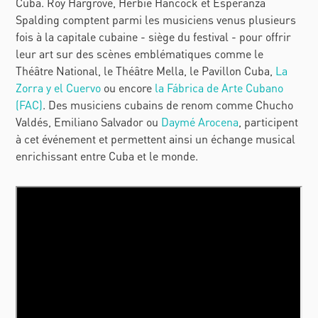
Cuba. Roy Hargrove, Herbie Hancock et Esperanza
Spalding comptent parmi les musiciens venus plusieurs
fois à la capitale cubaine - siège du festival - pour offrir
leur art sur des scènes emblématiques comme le
Théâtre National, le Théâtre Mella, le Pavillon Cuba,
La
Zorra y el Cuervo
ou encore
la Fábrica de Arte Cubano
(FAC)
. Des musiciens cubains de renom comme Chucho
Valdés, Emiliano Salvador ou
Daymé Arocena
, participent
à cet événement et permettent ainsi un échange musical
enrichissant entre Cuba et le monde.