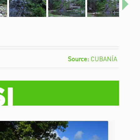
Próxi
CUBANÍA
i