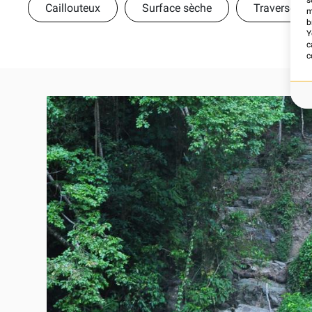
s
Caillouteux
Surface sèche
Traversée de
m
b
Y
c
c