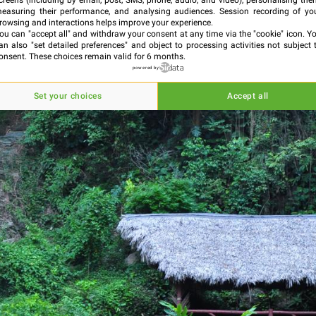
creens (including by email, post, SMS, phone, audio, and video), personalising the
 rivière
Visite
easuring their performance, and analysing audiences. Session recording of yo
rowsing and interactions helps improve your experience.
ou can "accept all" and withdraw your consent at any time via the "cookie" icon
. Y
an also "set detailed preferences" and object to processing activities not subject 
onsent. These choices remain valid for 6 months.
powered by
Set your choices
Accept all