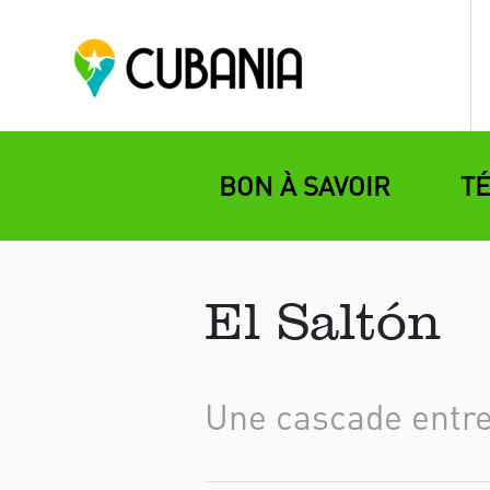
BON À SAVOIR
T
El Saltón
Une cascade entr