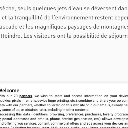
sèche, seuls quelques jets d'eau se déversent dans l
et la tranquillité de l'environnement restent cepe
sa cascade et les magnifiques paysages de montagne
atteindre. Les visiteurs ont la possibilité de séjourn
Welcome
ith our 79
partners
, we wish to store and access information on your devic
cookies, pixels in emails, device fingerprinting, etc.), combine and share your person
Contexte
ata with our partners, whether collected on this website or in our emails, already he
y some of us, or obtained later, including in other contexts.
Pleine Nature
rocessing this data (identifiers, browsing, preferences, purchases, loyalty program
P, postal addresses and emails, phone, precise geolocation, etc.) allows developi
Usages possibles
nd offering you services, content, commercial offers and ads across your devices a