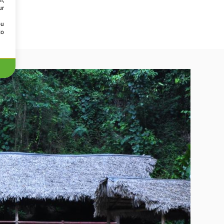
m,
ur
ou
to