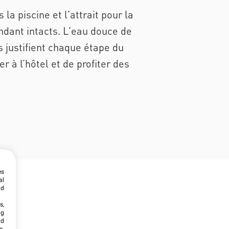
a piscine et l'attrait pour la
ndant intacts. L'eau douce de
s justifient chaque étape du
er à l’hôtel et de profiter des
es
al
ld
s,
ng
nd