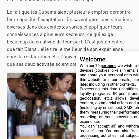
Le fait que les Cubains aient plusieurs emplois démontre
leur capacité d'adaptation : ils savent gérer des situations
diverses dans des contextes variés et appliquer leurs
connaissances à plusieurs secteurs, ce qui exige
beaucoup de créativité de leur part. C'est justement ce
que fait Diana : elle tire le meilleur de son expérience
dans la restauration et à l'université pour faire en sorte
Welcome
que ses deux activités soient complémentaires.
With our 79
partners
, we wish to 
devices (cookies, pixels in emails,
and share your personal data wit
this website or in our emails, al
later, including in other contexts.
Processing this data (identifier
loyalty programs, IP, postal ad
geolocation, etc.) allows deve
content, commercial offers and 
(including by email, post, SMS, ph
them, measuring their performanc
recording of your browsing an
experience.
You can "accept all" and withdr
"cookie" icon
. You can also "set
processing activities not subje