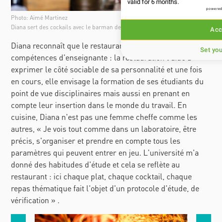
valid for 6 months.
powered
Photo: Aimé Martinez
Diana sert des cockails avec le barman de Jibaro
Acc
Diana reconnaît que le restaurant l'a aidé à enrichir ses
Set yo
compétences d'enseignante : la restauration l'aide à
exprimer le côté sociable de sa personnalité et une fois
en cours, elle envisage la formation de ses étudiants du
point de vue disciplinaires mais aussi en prenant en
compte leur insertion dans le monde du travail. En
cuisine, Diana n'est pas une femme cheffe comme les
autres, « Je vois tout comme dans un laboratoire, être
précis, s'organiser et prendre en compte tous les
paramètres qui peuvent entrer en jeu. L'université m'a
donné des habitudes d'étude et cela se reflète au
restaurant : ici chaque plat, chaque cocktail, chaque
repas thématique fait l'objet d'un protocole d'étude, de
vérification » .