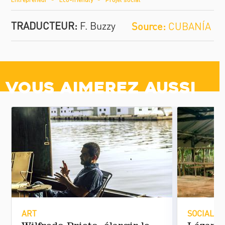
TRADUCTEUR:
F. Buzzy
CUBANÍA
Vous aimerez aussi
ART
SOCIALE 