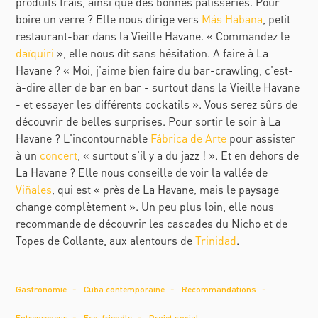
produits frais, ainsi que des bonnes pâtisseries. Pour
boire un verre ? Elle nous dirige vers
Más Habana
, petit
restaurant-bar dans la Vieille Havane. « Commandez le
daïquiri
», elle nous dit sans hésitation. A faire à La
Havane ? « Moi, j'aime bien faire du bar-crawling, c'est-
à-dire aller de bar en bar - surtout dans la Vieille Havane
- et essayer les différents cockatils ». Vous serez sûrs de
découvrir de belles surprises. Pour sortir le soir à La
Havane ? L'incontournable
Fábrica de Arte
pour assister
à un
concert
, « surtout s'il y a du jazz ! ». Et en dehors de
La Havane ? Elle nous conseille de voir la vallée de
Viñales
, qui est « près de La Havane, mais le paysage
change complètement ». Un peu plus loin, elle nous
recommande de découvrir les cascades du Nicho et de
Topes de Collante, aux alentours de
Trinidad
.
Gastronomie
Cuba contemporaine
Recommandations
Entrepreneur
Eco-friendly
Projet social