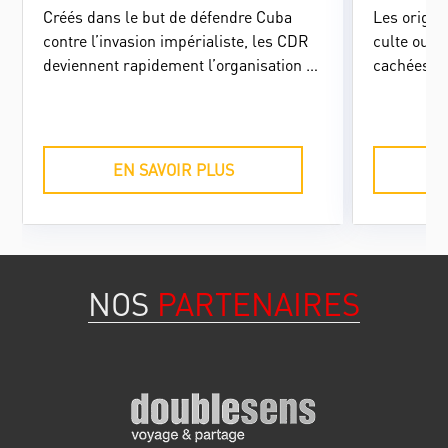
Créés dans le but de défendre Cuba
Les origine
contre l’invasion impérialiste, les CDR
culte ouve
deviennent rapidement l’organisation de
cachées, le
masse par excellence, emblème de la
des années
nouvelle société socialiste cubaine. Or,
l'opportuni
ses fonctions évoluent rapidement, à
l'oubli et
l’image d’une Révolution qui se
efforts d'
EN SAVOIR PLUS
transforme avec le temps.
Construire
Pocitos po
potentiel.
NOS
PARTENAIRES