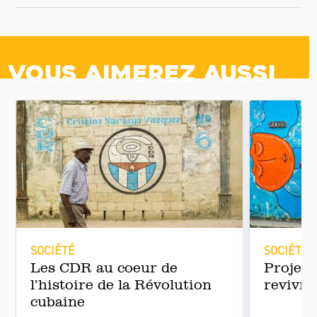
Vous aimerez aussi
SOCIÉTÉ
SOCIÉTÉ
Les CDR au coeur de
Projet 
l’histoire de la Révolution
revivre
cubaine