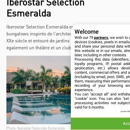
Iberostar Selection
Esmeralda
Iberostar Selection Esmeralda
est un hôtel avec des
Welcome
bungalows inspirés de l’architecture cubaine du début du
With our 79
partners
, we wish to 
XXe siècle et entouré de jardins tropicaux. Il possède
devices (cookies, pixels in emails,
and share your personal data wit
également un théâtre et un club sportif.
this website or in our emails, al
later, including in other contexts.
Processing this data (identifier
loyalty programs, IP, postal ad
geolocation, etc.) allows deve
content, commercial offers and 
(including by email, post, SMS, ph
them, measuring their performanc
recording of your browsing an
experience.
You can "accept all" and withdr
"cookie" icon
. You can also "set
processing activities not subje
valid for 6 months.
powered
Acc
Photo: Iberostar Selección Esmeralda