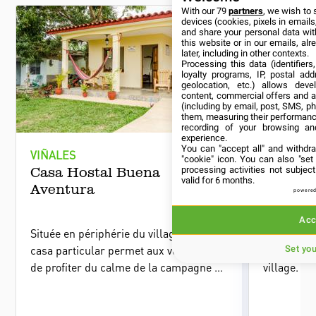
With our 79
partners
, we wish to 
devices (cookies, pixels in emails,
and share your personal data wit
this website or in our emails, al
later, including in other contexts.
Processing this data (identifier
loyalty programs, IP, postal ad
geolocation, etc.) allows deve
content, commercial offers and 
(including by email, post, SMS, ph
them, measuring their performanc
recording of your browsing an
experience.
You can "accept all" and withdr
VIÑALES
VIÑALES
"cookie" icon
. You can also "set
Casa Hostal Buena
Hôtel M
processing activities not subje
valid for 6 months.
Aventura
Central
powered
Acc
Située en périphérie du village, la petite
L'hôtel My
casa particular permet aux voyageurs
hôtel de c
Set yo
de profiter du calme de la campagne et
village. I
de belles vues sur la vallée de Viñales.
voyageurs
confortab