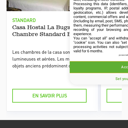
Processing this data (identifier
loyalty programs, IP, postal ad
geolocation, etc.) allows deve
content, commercial offers and 
STANDARD
STANDAR
(including by email, post, SMS, ph
them, measuring their performanc
Casa Hostal La Buganvilia /
Casa M
recording of your browsing an
Chambre Standard Basique
Standa
experience.
You can "accept all" and withdr
"cookie" icon
. You can also "set
processing activities not subje
valid for 6 months.
Les chambres de la casa sont simples,
Les chamb
powered
lumineuses et aérées. Les meubles et
lumineuses
objets anciens prédominent dans la
aux premie
Acc
décoration. Chacune dispose d'une
casa parti
salle de bain privative.
un patio i
Set yo
ornementa
EN SAVOIR PLUS