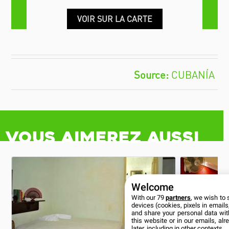
VOIR SUR LA CARTE
CUBANÍA
Vous aimerez aussi
Welcome
With our 79
partners
, we wish to 
devices (cookies, pixels in emails,
and share your personal data wit
this website or in our emails, al
later, including in other contexts.