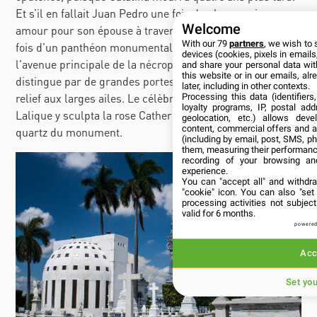
Et s’il en fallait Juan Pedro une fois de plus exprima son
Welcome
amour pour son épouse à travers la construction cette
With our 79
partners
, we wish to 
fois d'un panthéon monumental de style Art déco sur
devices (cookies, pixels in emails,
l'avenue principale de la nécropole de Colón. L'œuvre se
and share your personal data wit
this website or in our emails, al
distingue par de grandes portes ornées d'anges en bas-
later, including in other contexts.
relief aux larges ailes. Le célèbre verrier français René
Processing this data (identifier
loyalty programs, IP, postal ad
Lalique y sculpta la rose Catherine dans le dôme de
geolocation, etc.) allows deve
content, commercial offers and 
quartz du monument.
(including by email, post, SMS, ph
them, measuring their performanc
recording of your browsing an
experience.
You can "accept all" and withdr
"cookie" icon
. You can also "set
processing activities not subje
valid for 6 months.
powered
Acc
Set yo