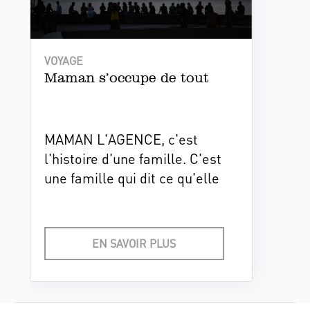
VOYAGE
Maman s’occupe de tout
MAMAN L'AGENCE, c'est
l'histoire d'une famille. C'est
une famille qui dit ce qu'elle
fait, fait ce qu'elle dit, et le
prouve. Et enfin, c'est une
famille qui travaille de ses
EN SAVOIR PLUS
mains et avec son coeur.
Voyages Incentive, voyages de
récompense et de motivation