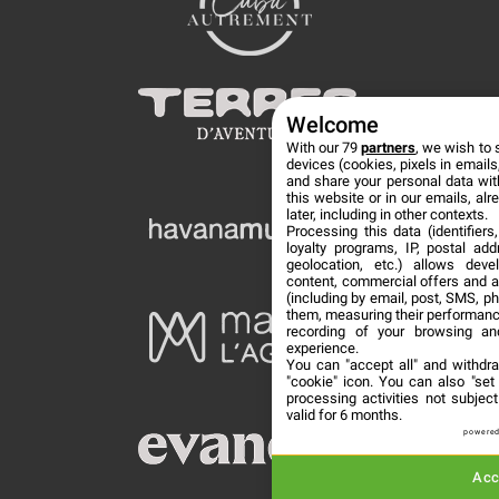
Welcome
With our 79
partners
, we wish to 
devices (cookies, pixels in emails,
and share your personal data wit
this website or in our emails, al
later, including in other contexts.
Processing this data (identifier
loyalty programs, IP, postal ad
geolocation, etc.) allows deve
content, commercial offers and 
(including by email, post, SMS, ph
them, measuring their performanc
recording of your browsing an
experience.
You can "accept all" and withdr
"cookie" icon
. You can also "set
processing activities not subje
valid for 6 months.
powered
Acc